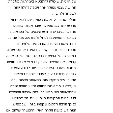
של חיוניות. שיכולה להתבטא ביצירתיות מוגברת, 
תחושת עצמי עמוקה יותר ויכולת גדולה יותר 
לשמחה ולחיבור.
תהליך שחרור טראומה קפואה אינו ליניארי הוא 
מרגיש יותר כמו ספירלה, שבה אנחנו בוחנים 
מחדש ומעבדים מחדש היבטים של הטראומה 
כשאנחנו ממשיכים לגדול ולהתרפא. אבל עם כל 
רובד שאנו חושפים, אנו נעשים שלמים יותר, 
נוכחים יותר ויותר בקשר עם האני האותנטי שלנו.
במסע זה של הפשרת קפסולת הזמן של טראומה 
קפואה, אנו מוצאים לא רק ריפוי אלא גם תחושת 
שחרור עמוקה. האנרגיה שהייתה לכודה הופכת 
לזמינה עבורנו ליצור, לאהוב ולחיות במלאות. 
מקווה שלא תסקלו אותי כשאומר שהמחשבה 
שעברה לי מיד אחרי החוויה הזו שחוויתי הייתה 
שהטראומה היא ממש כמו בנק אנרגיה שהפקדנו 
בו אנרגיות מתקופות חיים שונות. הרי לכולנו יש 
כל כך הרבה חלקים שקפאו בזמן ושבמפגש 
המחודש בועות הקרח האלו וההפשרה שלהם אנו 