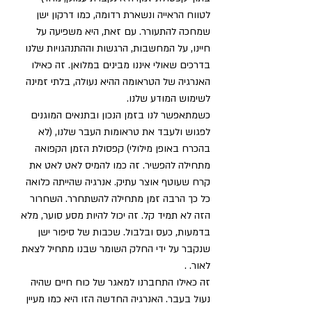
לטווח הראייה ונשארת רדומה, כמו דרקון ישן 
שמחכה להתעורר. עם זאת, היא משפיעה על 
חיינו, על המחשבות, הרגשות וההתנהגויות שלנו 
בדרכים שאולי איננו מבינים במלואן. זה כאילו 
האנרגיה של הטראומה ההיא נעולה, בלתי זמינה 
לשימוש המודע שלנו. 
כשמתאפשר לנו בזמן הנכון ובתנאים המוגנים 
לפגוש ולעבד את טראומות העבר שלנו, (לא 
בהכרח באופן מילולי) קפסולת הזמן הקפואה 
מתחילה להפשיר. זה כמו להמיס לאט לאט את 
קרח שעוטף אוצר עתיק. אנרגיה שהייתה כלואה 
כל כך הרבה זמן מתחילה להשתחרר. השחרור 
הזה לא תמיד קל. זה יכול להיות מסע סוער, מלא 
בדמעות, כעס ובלבול. שכבות של סיפור ישן 
שנקבר על ידי החלק השומר שבנו מתחיל לצאת 
לאור. .
זה כאילו התחברנו למאגר של כוח חיים שהיה 
נעול בעבר. האנרגיה החדשה הזו היא כמו מעיין 