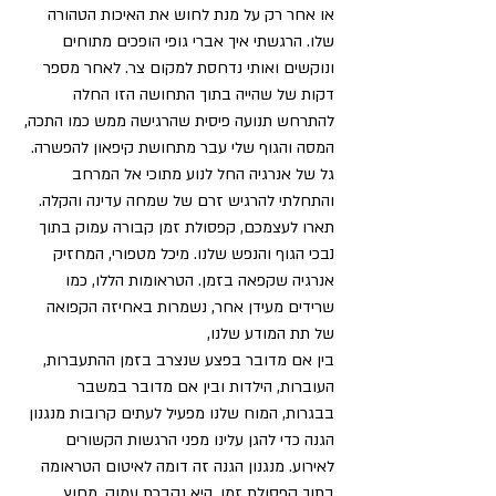
או אחר רק על מנת לחוש את האיכות הטהורה 
שלו. הרגשתי איך אברי גופי הופכים מתוחים 
ונוקשים ואותי נדחסת למקום צר. לאחר מספר 
דקות של שהייה בתוך התחושה הזו החלה 
להתרחש תנועה פיסית שהרגישה ממש כמו התכה, 
המסה והגוף שלי עבר מתחושת קיפאון להפשרה. 
גל של אנרגיה החל לנוע מתוכי אל המרחב 
והתחלתי להרגיש זרם של שמחה עדינה והקלה. 
תארו לעצמכם, קפסולת זמן קבורה עמוק בתוך 
נבכי הגוף והנפש שלנו. מיכל מטפורי, המחזיק 
אנרגיה שקפאה בזמן. הטראומות הללו, כמו 
שרידים מעידן אחר, נשמרות באחיזה הקפואה 
של תת המודע שלנו, 
בין אם מדובר בפצע שנצרב בזמן ההתעברות, 
העוברות, הילדות ובין אם מדובר במשבר 
בבגרות, המוח שלנו מפעיל לעתים קרובות מנגנון 
הגנה כדי להגן עלינו מפני הרגשות הקשורים 
לאירוע. מנגנון הגנה זה דומה לאיטום הטראומה 
בתוך קפסולת זמן. היא נקברת עמוק, מחוץ 