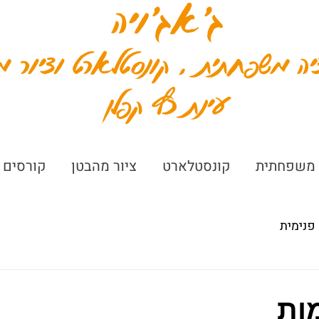
ג׳אג׳ויה
יה משפחתית , קונסטלארט וציור מ
עינת כץ קפלן
 משפחתית
קונסטלארט
ציור מהבטן
קורסים 
פנימית
ות