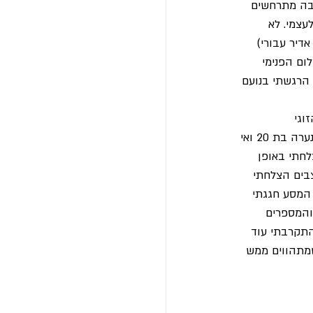
בה מתרחשים 
צמי. לא 
דיר עבורי) 
ום הפנימי 
 הרגשתי בנועם 
וגי 
והמשפחתי. עם אימא שלי קרו ממש קסמים של התקרבות והנאה משותפת. היא פשוט עפה כמו נערה בת 20 ואי 
 שהצלחתי באופן 
צבים הצלחתי 
המסע חגגתי 
ם והמספרים 
תקרבתי עוד 
מתהווים ממש 