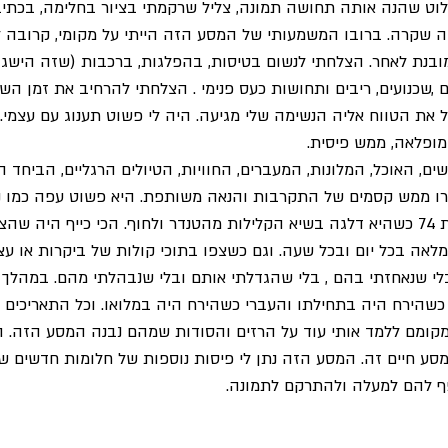
לוט שהנה אותה תחושה תמונה, צליל שרקמתי בציור בחלימה, בכתי
ה שקרה. ברובו המשמעותי של המסע הזה הייתי על מקומי, קרובה לע
בנת לאחר. הצלחתי לנשום בטיסות, בהפלגות, ברכבות (שזה הישג א
ם ,שכנועים, ריבים ותחושות כעס פנימי . הצלחתי להרחיב את זמן השל
יל את הטווח אליה הנשימה שלי מגיעה. היה לי פשוט תענוג עם עצמי.
מופלאה, ממש פיסית.
ים, האוכל, המלונות, המעברים, החוויות, הטיולים הרגליים, הביחד הז
אפשר היה להאמין שהיא בת 74 כשהיא דלגה בשיא הקלילות מהטנדר ולחוף. הכי כייף היה
מלאה בכל יום ובכל שעה. וגם כשצפו בתוכי קולות של ביקרות או ע
י שנאחזתי בהם , בלי שהגדלתי אותם ובלי שנבהלתי מהם. במהלך 
מולדת 45. הלועזי כשהירח היה בתחילתו והעברי כשהירח היה במלואו. וכל התאריכי
קומם ללמד אותי עוד על הרזים והסודות שמהם נבנה המסע הזה. ה
ע חיים זה. המסע הזה נתן לי פיסות נוספות של חלומות חדשים ש
ף להם למעלה ולהתרקם לתמונה. 