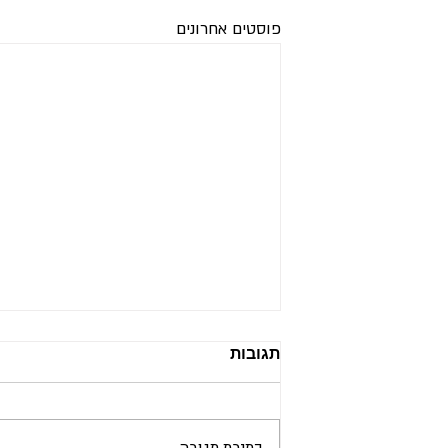
פוסטים אחרונים
כשהכאב עצמו הוא גשר
תגובות
הילד שייך להוריו לפני שהוא מבין את עצמו
כנפרד מהם. זו נקודת מוצא עמוקה מאוד.
לפני שיש לילד זהות, דעה, בחירה או שפה