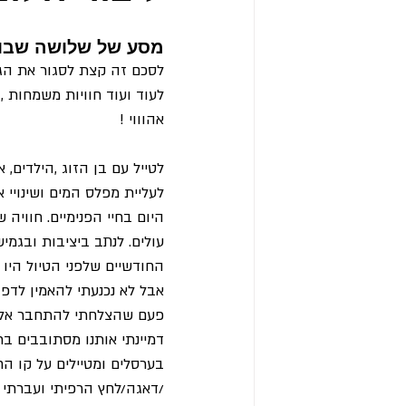
מסע של שלושה שבועות שנרקם ל
לסכם זה קצת לסגור את הגול
לעוד ועוד חוויות משמחות ,
אהוווי !
לטייל עם בן הזוג ,הילדים, 
לעליית מפלס המים ושינויי 
היום בחיי הפנימיים. חווי
עולים. לנתב ביציבות ובגמ
החודשיים שלפני הטיול היו
אבל לא נכנעתי להאמין לדפו
פעם שהצלחתי להתחבר אליו
דמיינתי אותנו מסתובבים ב
בערסלים ומטיילים על קו 
/דאגה/לחץ הרפיתי ועברתי ל