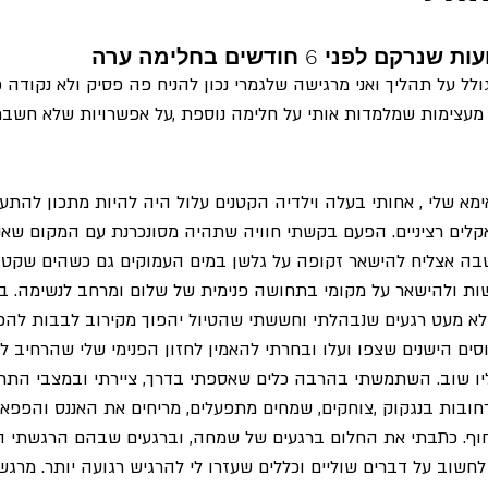
פני 6 חודשים בחלימה ערה
ל על תהליך ואני מרגישה שלגמרי נכון להניח פה פסיק ולא נקודה 
 מעצימות שמלמדות אותי על חלימה נוספת ,על אפשרויות שלא חשבתי
אימא שלי , אחותי בעלה וילדיה הקטנים עלול היה להיות מתכון להתע
אקלים רציניים. הפעם בקשתי חוויה שתהיה מסונכרנת עם המקום שאני
ה שבה אצליח להישאר זקופה על גלשן במים העמוקים גם כשהים שקט 
ישות ולהישאר על מקומי בתחושה פנימית של שלום ומרחב לנשימה. ב
 לא מעט רגעים שנבהלתי וחששתי שהטיול יהפוך מקירוב לבבות להפ
סים הישנים שצפו ועלו ובחרתי להאמין לחזון הפנימי שלי שהרחיב ל
 שוב. השתמשתי בהרבה כלים שאספתי בדרך, ציירתי ובמצבי התרח
רחובות בנגקוק ,צוחקים, שמחים מתפעלים, מריחים את האננס והפפאי
החוף. כתבתי את החלום ברגעים של שמחה, וברגעים שבהם הרגשתי 
חשוב על דברים שוליים וכללים שעזרו לי להרגיש רגועה יותר. מרגש