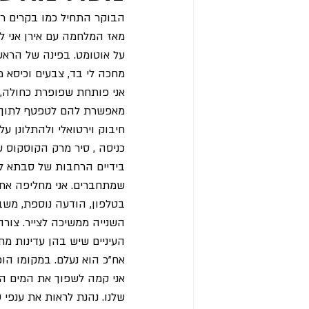
הבוקר התחיל כמו בקרים רב
על אוטומט. בפינה של הראש י
מחכה לי בד, צבעים וכיסא 
אני פותחת שפופרת כחולה, 
מאפשרת להם לטפטף לתוך ה
חיבוק וירטואלי ולהתלונן 
כניסה , סיר מרק הקוסקוס ש
בידיים הרחבות של סבתא לו
שמתחברים. אני מחליפה את ה
בטלפון, הודעה נוספת, משב
השנייה ממשיכה לצייר. צורה
העיניים שיש בהן עדינות מחמ
אח"כ הוא נעלם. במקומו הופי
אני קמה לשפוך את המים המ
שלנו. נהנת לראות את ענפי 