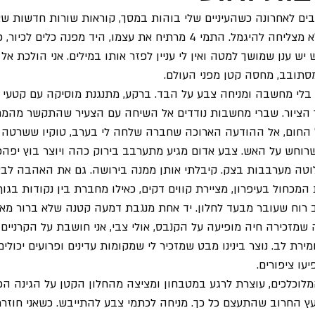
ים לאחרונה כשהעיניים שלי בוהות במסך, קוראות שורות חדשות שאי
מאז המלחמה עם אירן אני לא מצליחה להיגמל. התמי 4 מרתיח את עצמו, היד מפנה
ש ענן שמושך למטה ואין לי עניין לפזר אותו במילים. אני הולכת אל
מסתובב, מחסה קטן מפני העולם.
בלי מחשבה ומניחה צבע על הבד. ברקע, מתנגנת מוסיקה עם קטעי מיל
ציור. שברי מחשבות נודדים אל השיחה עם הצעיר שהתקשר מהמח
על החום, אל ההודעה הארוכה שחברה שלחה לי בערב, טוקיו ששרטה
רוחש על האש. צבע אדום מגיע מתערבב בירוק כהה ויוצר בוץ יפהפה
טה מערבבות בצק. קיבלתי אותן ממנה בירושה. גם את האהבה לבצק
מכחול בעיפרון, מציירת קווים דקים, כאילו מחברת בין נקודות בגוף
 רוח שעובר מבעד לחלון. יד אחת מנגבת דמעה קטנה שלא ברור מאי
 שמזכירה חיה מופיעה על הקנבס, אולי צבי, אני חושבת על הקרניים 
ירת לב. נוצר בינינו מבט שמזכיר לי שמקומות עדינים ופרועים יכולים 
עו ציפורים.
לוכלכים, עוצרת לרגע במטבחון ומציצה מהחלון הקטן על הגינה הפ
עץ החרוב שהתעצם כל כך. מניחה לכתמי צבע להתייבש. כשאני חוזרת