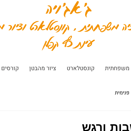
ג׳אג׳ויה
יה משפחתית , קונסטלארט וציור מ
עינת כץ קפלן
 משפחתית
קונסטלארט
ציור מהבטן
קורסים 
פנימית
ות ורגש