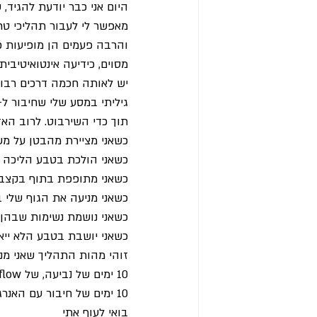
היום אני כבר יודעת להגיד
מאפשר לי לעבור תהליכי טר
והרבה פעמים הן מופיעות כי
מסוים, כידיעה אינטואיטיבית.
יש לאותה חכמה דרכים רבו
תוך כדי השירבוט. לרוב הא
כשאני מציירת מהבטן על מש
כשאני הולכת בטבע הליכה ב
כשאני מתופפת בתוף בקצב 4 מספיק זמן
כשאני מניעה את הגוף שלי בא
כשאני נושמת נשימות שבהן 
כשאני יושבת בטבע הלא ייאמ
זוהי מהות התהליך שאני מנ
10 ימים של נביעה, של flow אינסופי, של איפשור.
10 ימים של חיבור עם האנרגיה המופלאה הזו של ג'אג'ויה.
בואי לעוף אתי