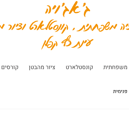
ג׳אג׳ויה
יה משפחתית , קונסטלארט וציור מ
עינת כץ קפלן
 משפחתית
קונסטלארט
ציור מהבטן
קורסים 
פנימית