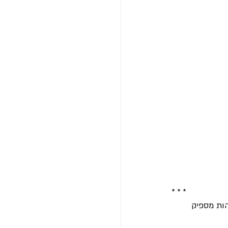
* * *
שנים האחרונות היה להתחקות אחר דרכים להימצא ב-flow בשהות מספיק 