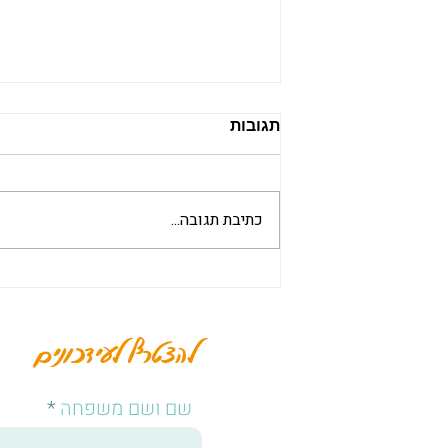
כשהכאב עצמו הוא גשר
תגובות
הילד שייך להוריו לפני שהוא מבין את עצמו
כנפרד מהם. זו נקודת מוצא עמוקה מאוד.
לפני שיש לילד זהות, דעה, בחירה או שפה
כתיבת תגובה...
פנימית מגובשת, יש לו קשר. הוא נולד
לתוך שדה שכבר קיים לפניו: הורים, אחים,
מתים, אובדנ
להצטרף לעידכונים
שם ושם משפחה