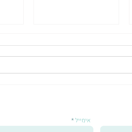
מפת מחשבות ורגש
להיכנס
אימייל