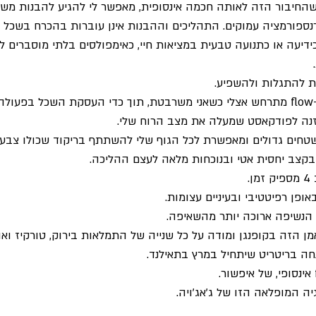
, שהחיבור הזה לאותה חכמה אינסופית, מאפשר לי להגיע להבנות משמ
נספורמציה עמוקים. התהליכים וההבנות אינן עוברות בהכרח בשכל ה
דיעה או כתנועה טבעית במציאות חיי, כאימפולסים בלתי מוסברים לת
ת להתגלות ולהשפיע.
גיליתי במסע שלי שחיבור ל-flow מתרחש אצלי כשאני משרבטת, תוך כדי העסקת השכל 
זנה לפודקאסט שמעלה את מצב הרוח שלי.
טחים גדולים ומאפשרת לכל הגוף שלי להשתתף בריקוד שכולו צבע 
קצב יחסית אטי ובנוכחות מלאה לעצם ההליכה.
.
ופן רפיטטיבי ובעיניים עצומות.
הנשיפה ארוכה יותר מהשאיפה.
ן הזה בקופנגן ומודה על כל שנייה של התמלאות בירוק, טורקיז ואווי
חה בריטריט שיתחיל במרץ בתאילנד.