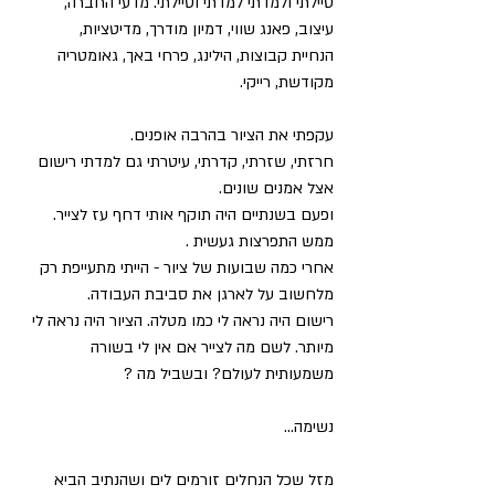
טיילתי ולמדתי למדתי וטיילתי. מדעי החברה, 
עיצוב, פאנג שווי, דמיון מודרך, מדיטציות, 
הנחיית קבוצות, הילינג, פרחי באך, גאומטריה 
מקודשת, רייקי. 
עקפתי את הציור בהרבה אופנים. 
חרזתי, שזרתי, קדרתי, עיטרתי גם למדתי רישום 
אצל אמנים שונים.
ופעם בשנתיים היה תוקף אותי דחף עז לצייר. 
ממש התפרצות געשית . 
אחרי כמה שבועות של ציור - הייתי מתעייפת רק 
מלחשוב על לארגן את סביבת העבודה. 
רישום היה נראה לי כמו מטלה. הציור היה נראה לי 
מיותר. לשם מה לצייר אם אין לי בשורה 
משמעותית לעולם? ובשביל מה ?
נשימה...
מזל שכל הנחלים זורמים לים ושהנתיב הביא 