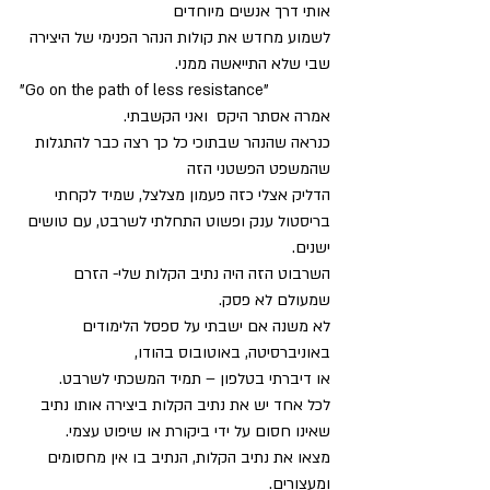
אותי דרך אנשים מיוחדים 
לשמוע מחדש את קולות הנהר הפנימי של היצירה 
שבי שלא התייאשה ממני.
"Go on the path of less resistance" 
אמרה אסתר היקס  ואני הקשבתי. 
כנראה שהנהר שבתוכי כל כך רצה כבר להתגלות 
שהמשפט הפשטני הזה 
הדליק אצלי כזה פעמון מצלצל, שמיד לקחתי 
בריסטול ענק ופשוט התחלתי לשרבט, עם טושים 
ישנים. 
השרבוט הזה היה נתיב הקלות שלי- הזרם 
שמעולם לא פסק. 
לא משנה אם ישבתי על ספסל הלימודים 
באוניברסיטה, באוטובוס בהודו, 
או דיברתי בטלפון – תמיד המשכתי לשרבט. 
לכל אחד יש את נתיב הקלות ביצירה אותו נתיב 
שאינו חסום על ידי ביקורת או שיפוט עצמי. 
מצאו את נתיב הקלות, הנתיב בו אין מחסומים 
ומעצורים. 