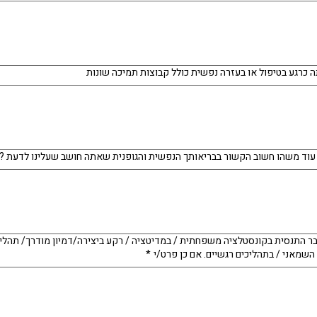
 כרגע בטיפול או בעזרה נפשית כולל קבוצות תמיכה שונות
עוד משהו חשוב הקשור בבריאותך הנפשית והגופנית שאתה חושב שעלינו לדעת ?
ר התנסית בקונסטלציה משפחתית / במדיטציה / רקע ביצירה/דמיון מודרך/ תהלי
שמאני / בתהליכים רגשיים. אם כן פרט/י
*