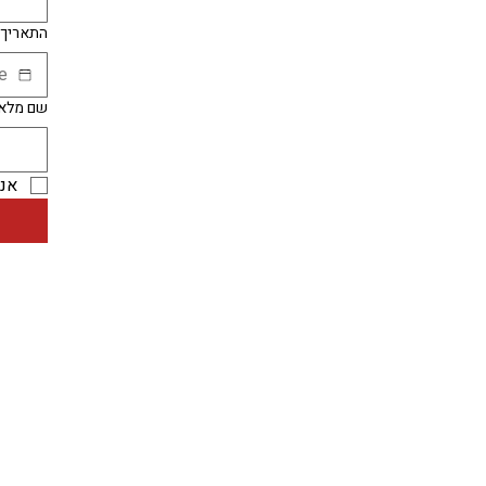
התאריך 
שם מלא 
אני