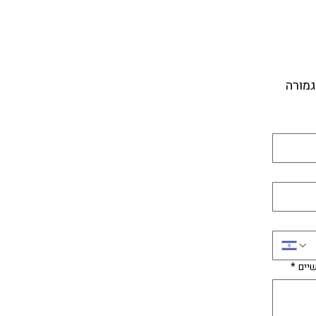
גמורה
יים
*