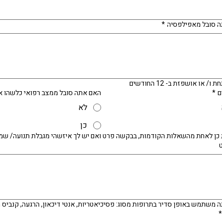
 סובל מאפילפסיה
*
האם נותחת ו/ או אושפזת ב- 12 החודשים
ם
*
האם אתה סובל ממצב רפואי כלשהו א
לא
כן
 כן לאחת מהשאלות הקודמות, בבקשה פרט ואם יש לך איזשהי מגבלת תנועה/ שמ
 משתמש באופן סדיר בתרופות מסוג: פסיכיאטריות, אנטי דיכאון, הרגעה, קנביס 
*