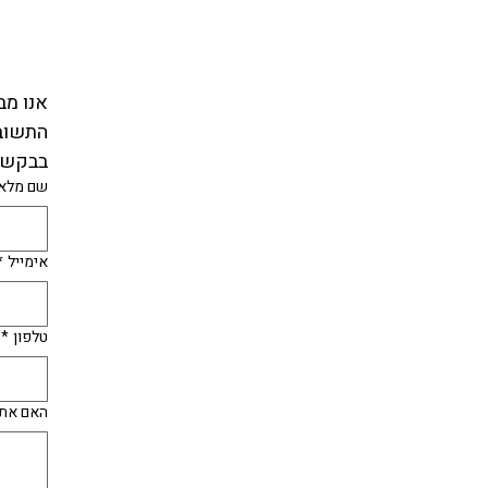
אנו מב
התשובו
בבקשה
שם מלא
אימייל
*
טלפון
*
האם אתה