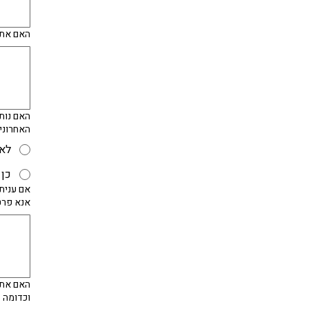
האם אתה
האחרוני
לא
כן
אם ענית
אנא פרט
האם אתה
וכדומה