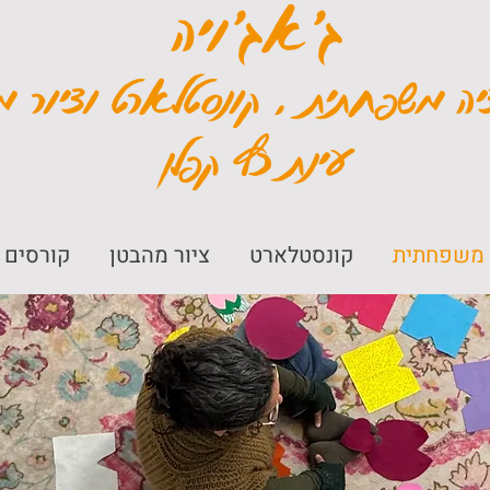
ג׳אג׳ויה
יה משפחתית , קונסטלארט וציור מ
עינת כץ קפלן
 משפחתית
קונסטלארט
ציור מהבטן
קורסים 