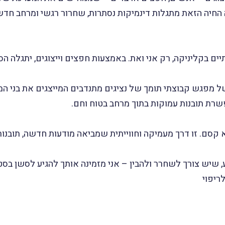
 החיה הזאת מתגלות דינמיקות נסתרות, שחרור רגשי ומרחב חדש 
ם בקליניקה, רק אני ואת. באמצעות חפצים וייצוגים, יתגלה הס
 מפגש קבוצתי תומך של נציגים מתנדבים המייצגים את בני ה
רת תובנות עמוקות בתוך מרחב בטוח וחם.
ם. זו דרך מעמיקה וחווייתית שמביאה מודעות חדשה, תובנות, ו
יש צורך לשחרר ולהבין – אני מזמינה אותך להגיע לסשן בסטו
ריפוי