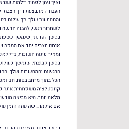
ואיך ניתן לפתוח דלתות שנראו
העבודה מתבצעת דרך הצבת יי
והתחושות שלך. כך עולות דינ
לשחרור רגשי, להבנה חדשה ול
​בסשן הפרטני, שנמשך כשעתיי
אנחנו יוצרים יחד את המפה 
ומאיר פינות חשוכות, כדי לא
​בסשן קבוצתי, שנמשך כשלוש
הרגשות והמחשבות שלך. החוו
הכל בתוך מרחב בטוח, חם ומכי
קונסטלציה משפחתית אינה ק
מלאה יותר. היא מביאה מודעות
אם את מרגישה שזה הזמן שלך
בסשן, אנחנו מציבים במרחב י