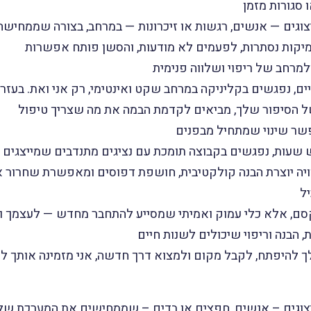
 סגורות מזמן
צוגים — אנשים, רגשות או זיכרונות — במרחב, בצורה שממחיש
מיקות נסתרות, לפעמים לא מודעות, והסשן פותח אפשרות
מרחב של ריפוי ושלווה פנימית
ם, נפגשים בקליניקה במרחב שקט ואינטימי, רק אני ואת. בעזר
של הסיפור שלך, מביאים לקדמת הבמה את מה שצריך טיפול
פשר שינוי שמתחיל מבפנים
 שעות, נפגשים בקבוצה תומכת עם נציגים מתנדבים שמייצגים 
יה יוצרת הבנה קולקטיבית, חושפת דפוסים ומאפשרת שחרור א
ל
סם, אלא כלי עמוק ואמיתי שמסייע להתחבר מחדש — לעצמך 
, הבנה וריפוי שיכולים לשנות חיים
 להיפתח, לקבל מקום ולמצוא דרך חדשה, אני מזמינה אותך
יצוגים – אנשים, חפצים או בדים – שממחישים את המערכת שלך,