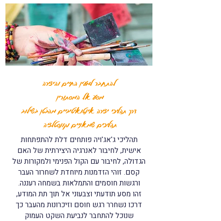
להתחבר למעין החיים והיצירה
מסע אל המסתורין
דרך תהליכי יצירה אינטואיטיביים מהבטן בשילוב
תהליכים שמאניים וקונסטלציה
תהליכי ג'אג'ויה פותחים דלת להתפתחות
אישית, לחיבור לאנרגיה היצירתית של האם
הגדולה, לחיבור עם הקול הפנימי ולמקורות של
קסם. זוהי הזדמנות מיוחדת לשחרור העבר
ורגשות חוסמים והתמלאות בשמחה רעננה.
זהו מסע תודעתי וצבעוני אל תוך תת המודע,
דרכו נשחרר רגש חוסם וזיכרונות מהעבר כך
שנוכל להתחבר לנביעת השקט העמוק