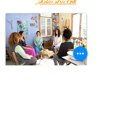
שלחי לי הודעה בווטסאפ
מה תרוויחי מהתהליך ?
שחרור רגשי ויצירת תנועה רעננה בחיים. ניקוי
עומס המחשבות.
שחרור חסמים, פחדים ותקיעות שקיבלת
בירושה מהשושלת המשפחתית שלך ואפילו לא
ידעת.
חיבור להדרכה האישית ולאינטואיציה. הגדלת
יכולת קבלה כל החלקים בתוכך והכרות עם