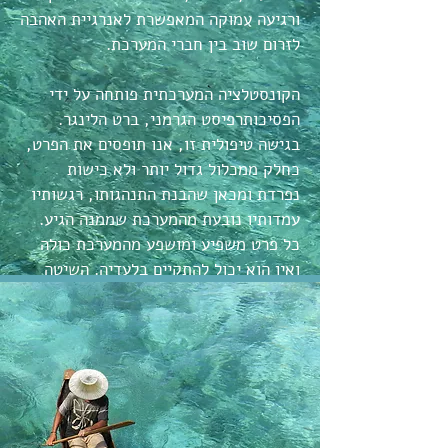
ורגיעה עמוקה המאפשרת לאנרגיית האהבה
לזרום שוב בין חברי המערכת.
הקונסטלציה המערכתית פותחה על ידי
הפסיכותרפיסט הגרמני, ברט הלינגר.
בגישה טיפולית זו, אנו תופסים את הפרט,
כחלק ממכלול גדול יותר ולא כישות
נפרדת ומכאן שהבנת התנהגותו, רגשותיו
עמדותיו נובעת מהמערכת שממנה הגיע.
כל פרט משפיע ומושפע מהמערכת כולה
ואין הוא יכול להתקיים בלעדיה. השיטה
היא פיתוח של תופעת ההעברה וההעברה
הנגדית מעולם הפסיכולוגיה
והפסיכודינמיקה ונקרא העברה מרחבית.