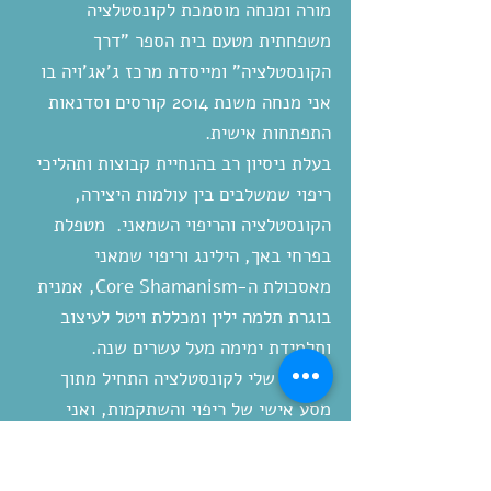
מורה ומנחה מוסמכת לקונסטלציה
משפחתית מטעם בית הספר "דרך
הקונסטלציה" ומייסדת מרכז ג'אג'ויה
בו
אני מנחה משנת 2014 קורסים וסדנאות
התפתחות אישית.
בעלת ניסיון רב בהנחיית קבוצות ותהליכי
ריפוי שמשלבים בין עולמות היצירה,
הקונסטלציה והריפוי השמאני. מטפלת
בפרחי באך, הילינג וריפוי שמאני
מאסכולת ה-Core Shamanism, אמנית
בוגרת תלמה ילין ומכללת ויטל לעיצוב
ותלמידת ימימה מעל עשרים שנה.
החיבור שלי לקונסטלציה התחיל מתוך
מסע אישי של ריפוי והשתקמות, ואני
מאמינה בכוחם של סמלים, דימויים
פנימיים ועבודה יצירתית להוביל תהליכי