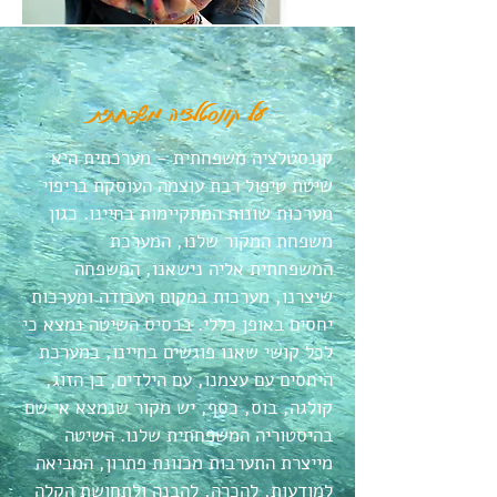
על קונסטלציה משפחתית
קונסטלציה משפחתית - מערכתית היא
שיטת טיפול רבת עוצמה העוסקת בריפוי
מערכות שונות המתקיימות בחיינו. כגון
משפחת המקור שלנו, המערכת
המשפחתית אליה נישאנו, המשפחה
שיצרנו, מערכות במקום העבודה ומערכות
יחסים באופן כללי. בבסיס השיטה נמצא כי
לכל קושי שאנו פוגשים בחיינו, במערכת
היחסים עם עצמנו, עם הילדים, בן הזוג,
קולגה, בוס, כסף, יש מקור שנמצא אי שם
בהיסטוריה המשפחתית שלנו. השיטה
מייצרת התערבות מכוונת פתרון, המביאה
למודעות, להכרה, להבנה ולתחושת הקלה