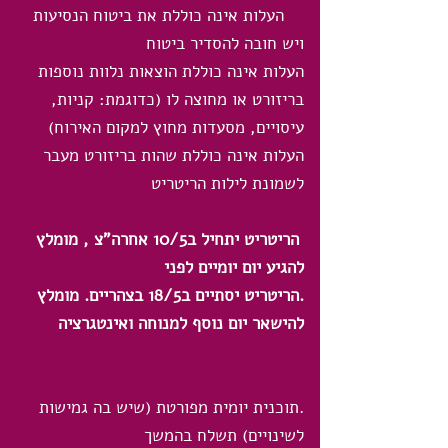
העלות אינה כוללת את ביטוח הנסיעות
ויש חובה להסדיר ביטוח
העלות אינה כוללת הוצאות נלוות נוספות
בריזורט או מחוצה לו (כדוגמת: קניות,
עיסויים, מסעדות מחוץ למקום האירוח)
העלות אינה כוללת שהות בריזורט מעבר
לשמונת לילות הריטריט
​
הריטריט יתחיל ב10/5 אחרה"צ , מומלץ
להגיע יום יומיים לפני
.הריטריט יסתיים ב18/5 בצהריים. מומלץ
להישאר יום נוסף למנוחה ואינטגרציה
.תוכנית יומית מפורטת (שיש בה גמישות
לשינויים) תשלח בהמשך​